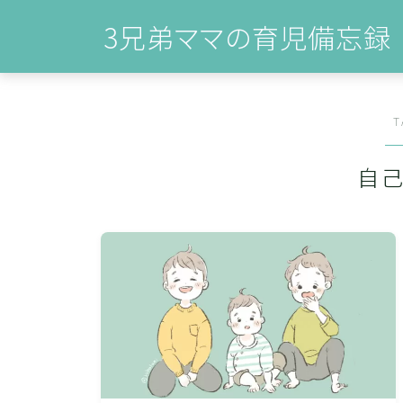
3兄弟ママの育児備忘録
T
フロントページ
雑記
自
おすすめ絵本
子ども達について
雑記
お問い合わせ
プライバシーポリシー
運営者情報