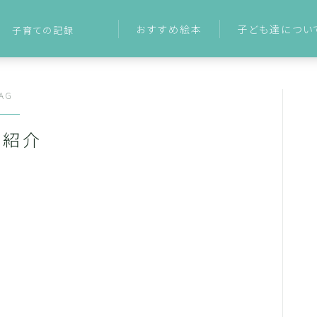
おすすめ絵本
子ども達につい
子育ての記録
AG
己紹介