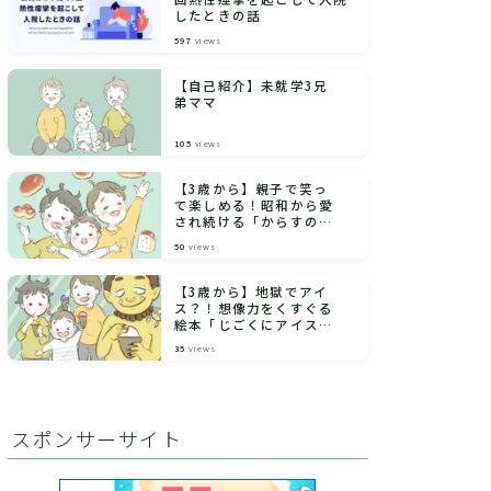
したときの話
597
views
【自己紹介】未就学3兄
弟ママ
105
views
【3歳から】親子で笑っ
て楽しめる！昭和から愛
され続ける「からすのパ
ンやさん」｜絵本紹介
50
views
【3歳から】地獄でアイ
ス？！想像力をくすぐる
絵本「じごくにアイス」
｜絵本紹介
35
views
スポンサーサイト