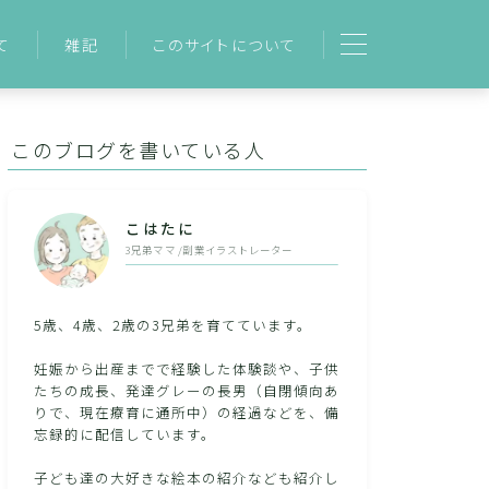
て
雑記
このサイトについて
プライバシーポリシー
お問い合わせ
このブログを書いている人
運営者情報
こはたに
3兄弟ママ /副業イラストレーター
5歳、4歳、2歳の3兄弟を育てています。
妊娠から出産までで経験した体験談や、子供
たちの成長、発達グレーの長男（自閉傾向あ
りで、現在療育に通所中）の経過などを、備
忘録的に配信しています。
子ども達の大好きな絵本の紹介なども紹介し