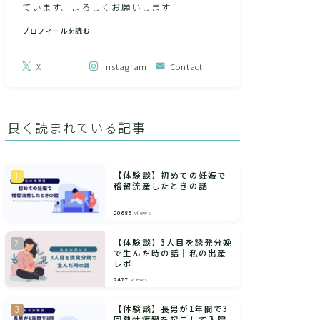
ています。よろしくお願いします！
プロフィールを読む
X
Instagram
Contact
良く読まれている記事
【体験談】初めての妊娠で
稽留流産したときの話
20685
views
【体験談】3人目を誘発分娩
で生んだ時の話｜私の出産
レポ
2477
views
【体験談】長男が1年間で3
回熱性痙攣を起こして入院